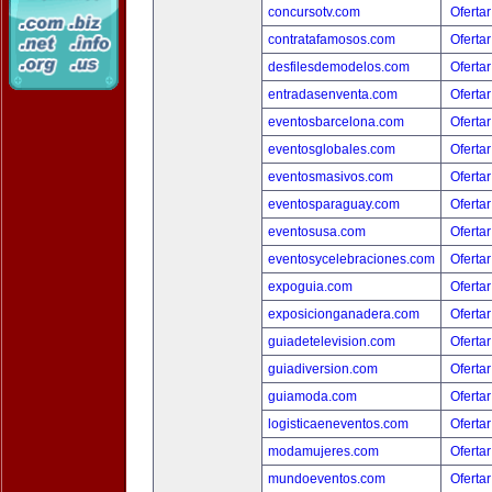
concursotv.com
Ofertar
contratafamosos.com
Ofertar
desfilesdemodelos.com
Ofertar
entradasenventa.com
Ofertar
eventosbarcelona.com
Ofertar
eventosglobales.com
Ofertar
eventosmasivos.com
Ofertar
eventosparaguay.com
Ofertar
eventosusa.com
Ofertar
eventosycelebraciones.com
Ofertar
expoguia.com
Ofertar
exposicionganadera.com
Ofertar
guiadetelevision.com
Ofertar
guiadiversion.com
Ofertar
guiamoda.com
Ofertar
logisticaeneventos.com
Ofertar
modamujeres.com
Ofertar
mundoeventos.com
Ofertar