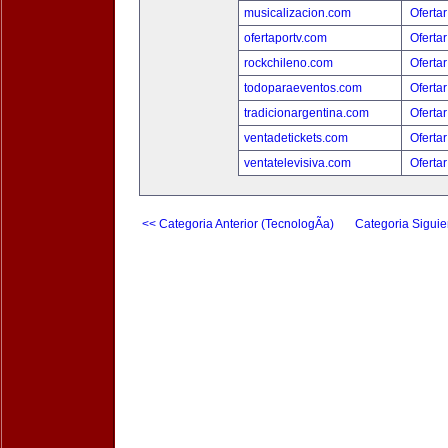
musicalizacion.com
Ofertar
ofertaportv.com
Ofertar
rockchileno.com
Ofertar
todoparaeventos.com
Ofertar
tradicionargentina.com
Ofertar
ventadetickets.com
Ofertar
ventatelevisiva.com
Ofertar
<< Categoria Anterior (TecnologÃ­a)
Categoria Siguie