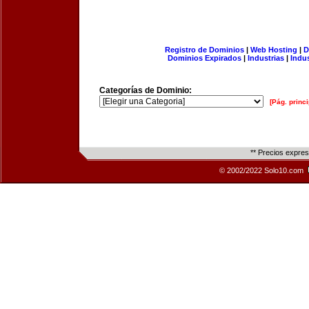
Registro de Dominios
|
Web Hosting
|
D
Dominios Expirados
|
Industrias
|
Indu
Categorías de Dominio:
[Pág. princi
** Precios expre
© 2002/2022 Solo10.com