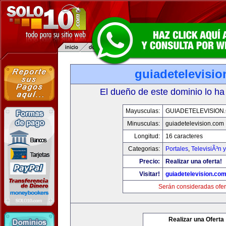
guiadetelevisi
El dueño de este dominio lo ha
Mayusculas:
GUIADETELEVISION
Minusculas:
guiadetelevision.com
Longitud:
16 caracteres
Categorias:
Portales
,
TelevisiÃ³n 
Precio:
Realizar una oferta!
Visitar!
guiadetelevision.co
Serán consideradas ofer
Realizar una Oferta