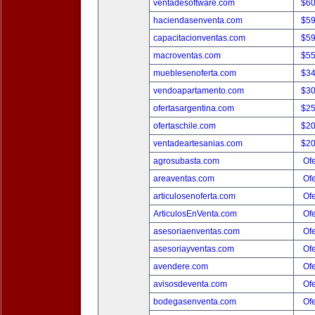
ventadesoftware.com
$6
haciendasenventa.com
$5
capacitacionventas.com
$5
macroventas.com
$5
mueblesenoferta.com
$3
vendoapartamento.com
$3
ofertasargentina.com
$2
ofertaschile.com
$2
ventadeartesanias.com
$2
agrosubasta.com
Ofe
areaventas.com
Ofe
articulosenoferta.com
Ofe
ArticulosEnVenta.com
Ofe
asesoriaenventas.com
Ofe
asesoriayventas.com
Ofe
avendere.com
Ofe
avisosdeventa.com
Ofe
bodegasenventa.com
Ofe