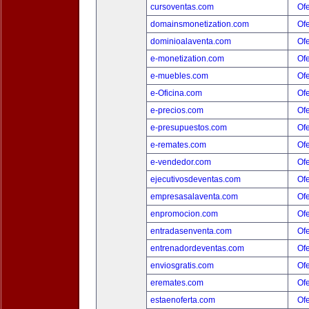
cursoventas.com
Ofe
domainsmonetization.com
Ofe
dominioalaventa.com
Ofe
e-monetization.com
Ofe
e-muebles.com
Ofe
e-Oficina.com
Ofe
e-precios.com
Ofe
e-presupuestos.com
Ofe
e-remates.com
Ofe
e-vendedor.com
Ofe
ejecutivosdeventas.com
Ofe
empresasalaventa.com
Ofe
enpromocion.com
Ofe
entradasenventa.com
Ofe
entrenadordeventas.com
Ofe
enviosgratis.com
Ofe
eremates.com
Ofe
estaenoferta.com
Ofe