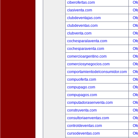
ciberofertas.com
Ofe
clasiventa.com
Ofe
clubdeventajas.com
Ofe
clubdeventas.com
Ofe
clubventa.com
Ofe
cochesparalaventa.com
Ofe
cochesparaventa.com
Ofe
comercioargentino.com
Ofe
comerciosynegocios.com
Ofe
comportamientodelconsumidor.com
Ofe
compuoferta.com
Ofe
compupago.com
Ofe
compupagos.com
Ofe
computadorasenventa.com
Ofe
construventa.com
Ofe
consultoriaenventas.com
Ofe
controldeventas.com
Ofe
cursodeventas.com
Ofe