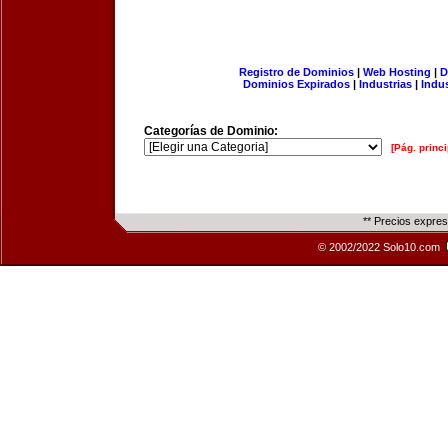
Registro de Dominios
|
Web Hosting
|
D
Dominios Expirados
|
Industrias
|
Indu
Categorías de Dominio:
[Pág. princi
** Precios expre
© 2002/2022 Solo10.com