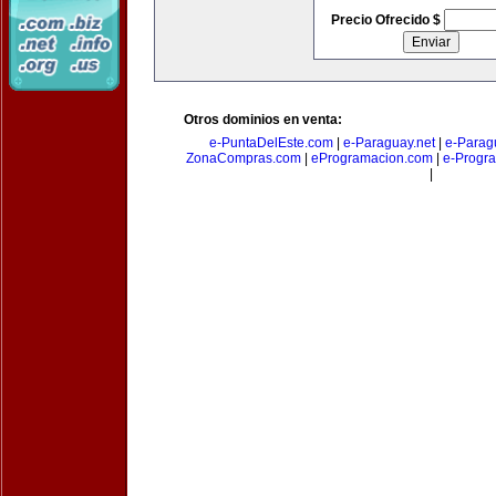
Precio Ofrecido $
Otros dominios en venta:
e-PuntaDelEste.com
|
e-Paraguay.net
|
e-Parag
ZonaCompras.com
|
eProgramacion.com
|
e-Progr
|