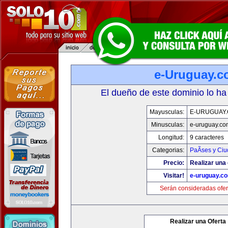
e-Uruguay.
El dueño de este dominio lo ha
Mayusculas:
E-URUGUAY
Minusculas:
e-uruguay.co
Longitud:
9 caracteres
Categorias:
PaÃ­ses y Ci
Precio:
Realizar una 
Visitar!
e-uruguay.c
Serán consideradas ofer
Realizar una Oferta