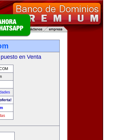
com
 puesto en Venta
.COM
m
udades
oferta!
om
tas