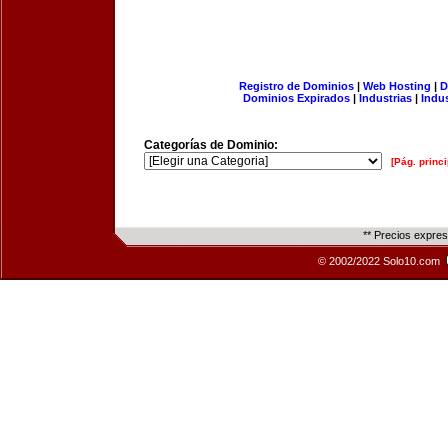
Registro de Dominios
|
Web Hosting
|
D
Dominios Expirados
|
Industrias
|
Indu
Categorías de Dominio:
[Pág. princi
** Precios expre
© 2002/2022 Solo10.com