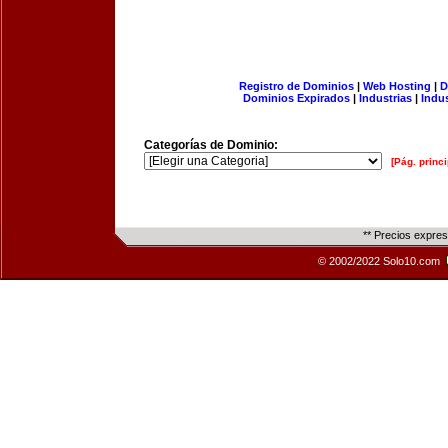
Registro de Dominios
|
Web Hosting
|
D
Dominios Expirados
|
Industrias
|
Indu
Categorías de Dominio:
[Pág. princi
** Precios expre
© 2002/2022 Solo10.com