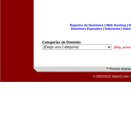
Registro de Dominios
|
Web Hosting
|
D
Dominios Expirados
|
Industrias
|
Indu
Categorías de Dominio:
[Pág. princi
** Precios expre
© 2002/2022 Solo10.com