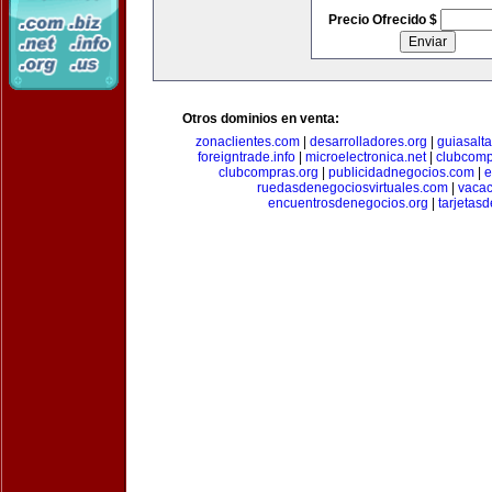
Precio Ofrecido $
Otros dominios en venta:
zonaclientes.com
|
desarrolladores.org
|
guiasalt
foreigntrade.info
|
microelectronica.net
|
clubcom
clubcompras.org
|
publicidadnegocios.com
|
e
ruedasdenegociosvirtuales.com
|
vacac
encuentrosdenegocios.org
|
tarjetas