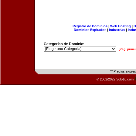
Registro de Dominios
|
Web Hosting
|
D
Dominios Expirados
|
Industrias
|
Indu
Categorías de Dominio:
[Pág. princi
** Precios expre
© 2002/2022 Solo10.com