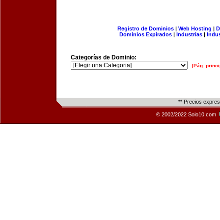
Registro de Dominios
|
Web Hosting
|
D
Dominios Expirados
|
Industrias
|
Indu
Categorías de Dominio:
[Pág. princi
** Precios expre
© 2002/2022 Solo10.com