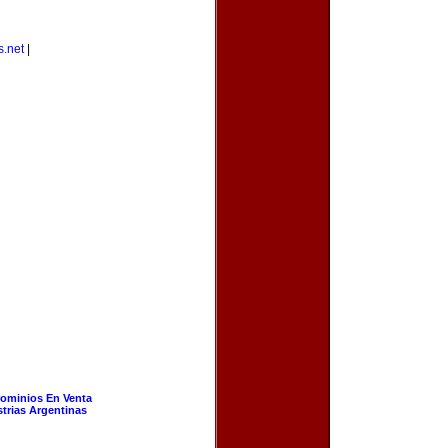
s.net
|
ominios En Venta
strias Argentinas