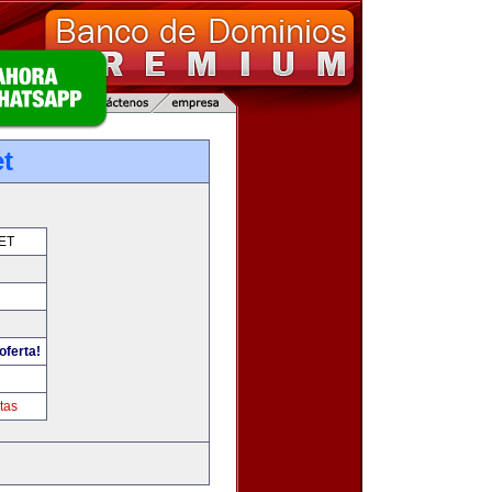
t
ET
oferta!
tas