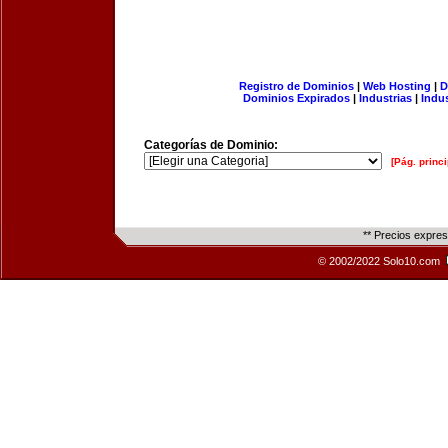
Registro de Dominios
|
Web Hosting
|
D
Dominios Expirados
|
Industrias
|
Indu
Categorías de Dominio:
[Pág. princi
** Precios expre
© 2002/2022 Solo10.com