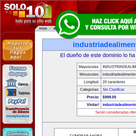
industriadealime
El dueño de este dominio lo ha
Mayusculas:
INDUSTRIADEALI
Minusculas:
industriadealiment
Longitud:
20 caracteres
Categorias:
Sin Clasificar
Precio:
$999.00
Visitar!
industriadealimen
Serán consideradas ofer
R