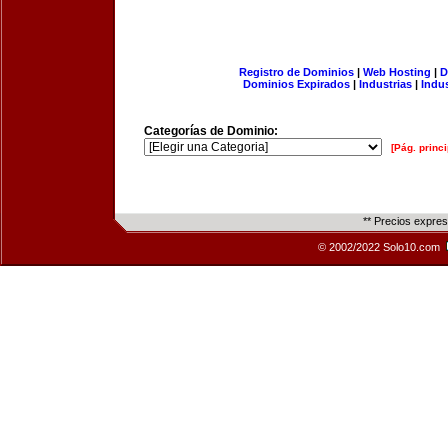
Registro de Dominios
|
Web Hosting
|
D
Dominios Expirados
|
Industrias
|
Indu
Categorías de Dominio:
[Pág. princi
** Precios expre
© 2002/2022 Solo10.com