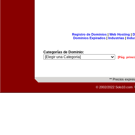
Registro de Dominios
|
Web Hosting
|
D
Dominios Expirados
|
Industrias
|
Indu
Categorías de Dominio:
[Pág. princi
** Precios expre
© 2002/2022 Solo10.com