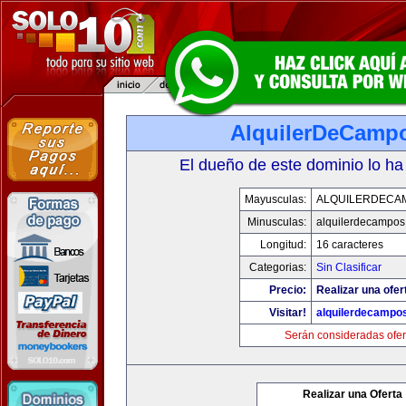
AlquilerDeCamp
El dueño de este dominio lo ha
Mayusculas:
ALQUILERDECA
Minusculas:
alquilerdecampos
Longitud:
16 caracteres
Categorias:
Sin Clasificar
Precio:
Realizar una ofer
Visitar!
alquilerdecampo
Serán consideradas ofer
Realizar una Oferta