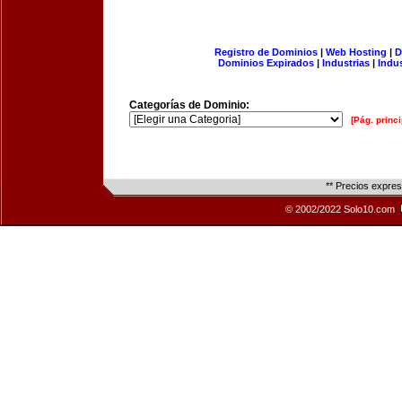
Registro de Dominios
|
Web Hosting
|
D
Dominios Expirados
|
Industrias
|
Indu
Categorías de Dominio:
[Pág. princi
** Precios expre
© 2002/2022 Solo10.com