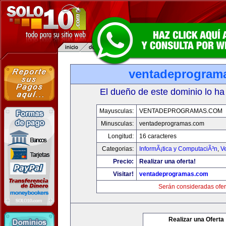
ventadeprogram
El dueño de este dominio lo ha
Mayusculas:
VENTADEPROGRAMAS.COM
Minusculas:
ventadeprogramas.com
Longitud:
16 caracteres
Categorias:
InformÃ¡tica y ComputaciÃ³n
,
V
Precio:
Realizar una oferta!
Visitar!
ventadeprogramas.com
Serán consideradas ofer
Realizar una Oferta