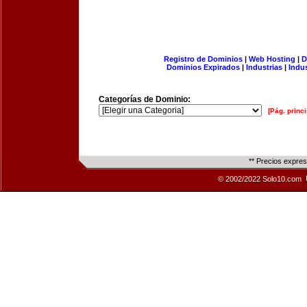
Registro de Dominios
|
Web Hosting
|
D
Dominios Expirados
|
Industrias
|
Indu
Categorías de Dominio:
[Pág. princi
** Precios expre
© 2002/2022 Solo10.com