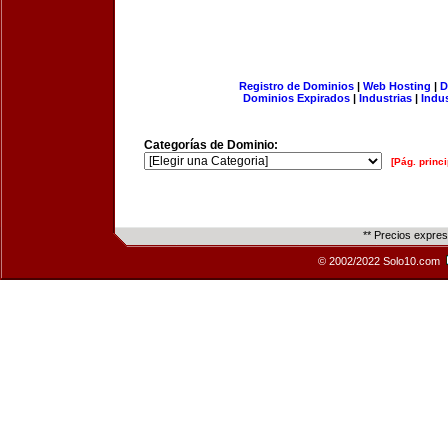
Registro de Dominios
|
Web Hosting
|
D
Dominios Expirados
|
Industrias
|
Indu
Categorías de Dominio:
[Pág. princi
** Precios expre
© 2002/2022 Solo10.com