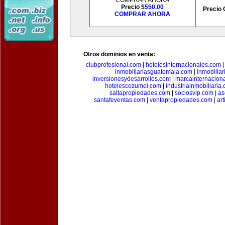
COMPRAR AHORA
Precio $
550.00
Precio 
COMPRAR AHORA
Otros dominios en venta:
clubprofesional.com
|
hotelesinternacionales.com
inmobiliariasguatemala.com
|
inmobiliar
inversionesydesarrollos.com
|
marcainternacion
hotelescozumel.com
|
industriainmobiliaria
saltapropiedades.com
|
sociosvip.com
|
as
santafeventas.com
|
ventapropiedades.com
|
ar