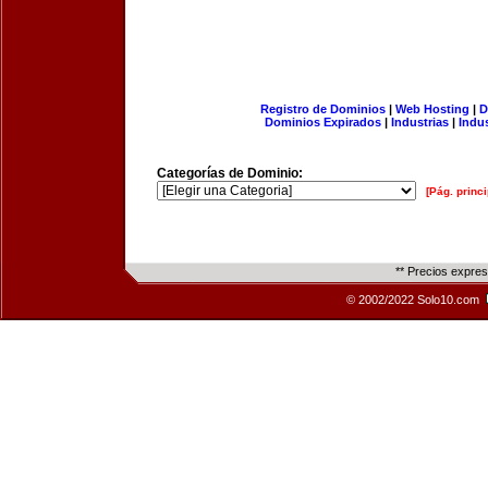
Registro de Dominios
|
Web Hosting
|
D
Dominios Expirados
|
Industrias
|
Indu
Categorías de Dominio:
[Pág. princi
** Precios expre
© 2002/2022 Solo10.com