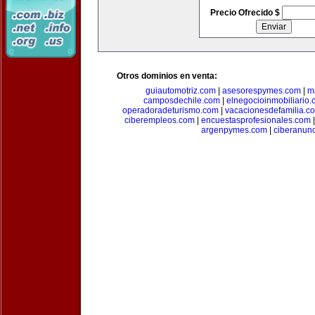
Precio Ofrecido $
Otros dominios en venta:
guiautomotriz.com
|
asesorespymes.com
|
m
camposdechile.com
|
elnegocioinmobiliario
operadoradeturismo.com
|
vacacionesdefamilia.c
ciberempleos.com
|
encuestasprofesionales.com
argenpymes.com
|
ciberanun