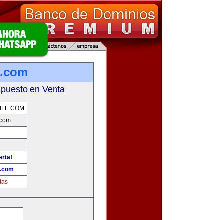
e.com
 puesto en Venta
ILE.COM
.com
erta!
e.com
tas