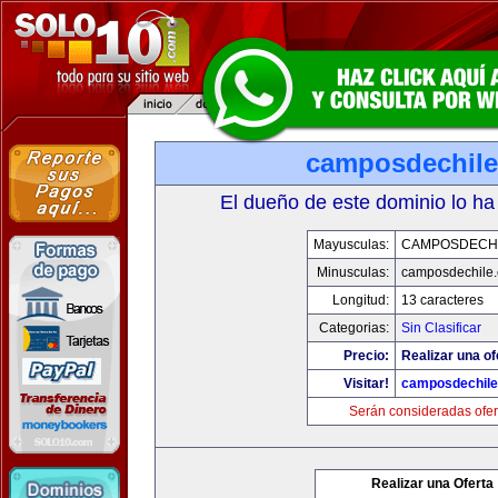
camposdechil
El dueño de este dominio lo ha
Mayusculas:
CAMPOSDECH
Minusculas:
camposdechile
Longitud:
13 caracteres
Categorias:
Sin Clasificar
Precio:
Realizar una of
Visitar!
camposdechil
Serán consideradas ofer
Realizar una Oferta