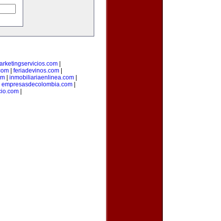
arketingservicios.com
|
.com
|
feriadevinos.com
|
om
|
inmobiliariaenlinea.com
|
|
empresasdecolombia.com
|
cio.com
|