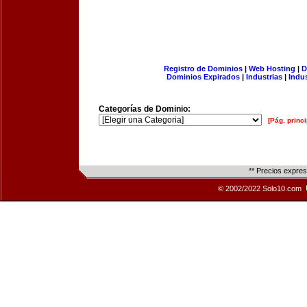
Registro de Dominios
|
Web Hosting
|
D
Dominios Expirados
|
Industrias
|
Indu
Categorías de Dominio:
[Pág. princi
** Precios expre
© 2002/2022 Solo10.com