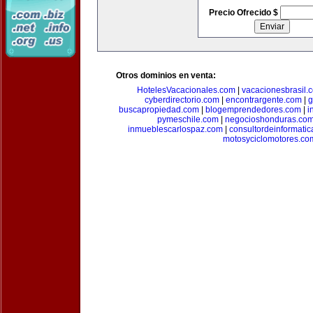
Precio Ofrecido $
Otros dominios en venta:
HotelesVacacionales.com
|
vacacionesbrasil.
cyberdirectorio.com
|
encontrargente.com
|
g
buscapropiedad.com
|
blogemprendedores.com
|
i
pymeschile.com
|
negocioshonduras.co
inmueblescarlospaz.com
|
consultordeinformati
motosyciclomotores.co