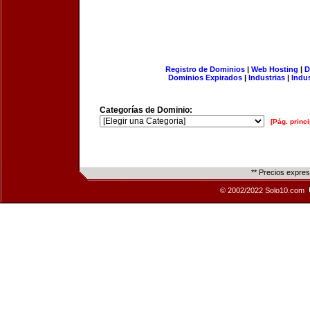
Registro de Dominios
|
Web Hosting
|
D
Dominios Expirados
|
Industrias
|
Indu
Categorías de Dominio:
[Pág. princi
** Precios expre
© 2002/2022 Solo10.com