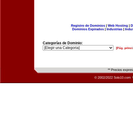
Registro de Dominios
|
Web Hosting
|
D
Dominios Expirados
|
Industrias
|
Indu
Categorías de Dominio:
[Pág. princi
** Precios expre
© 2002/2022 Solo10.com