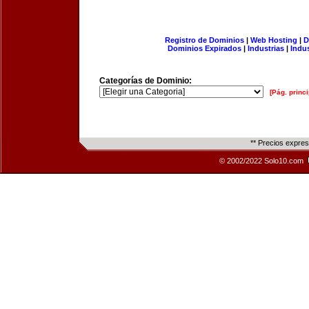
Registro de Dominios
|
Web Hosting
|
D
Dominios Expirados
|
Industrias
|
Indu
Categorías de Dominio:
[Pág. princi
** Precios expre
© 2002/2022 Solo10.com