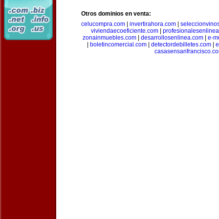
Otros dominios en venta:
celucompra.com
|
invertirahora.com
|
seleccionvino
viviendaecoeficiente.com
|
profesionalesenline
zonainmuebles.com
|
desarrollosenlinea.com
|
e-m
|
boletincomercial.com
|
detectordebilletes.com
|
e
casasensanfrancisco.c