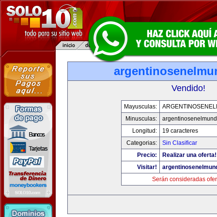
argentinosenelm
Vendido!
Mayusculas:
ARGENTINOSENE
Minusculas:
argentinosenelmun
Longitud:
19 caracteres
Categorias:
Sin Clasificar
Precio:
Realizar una oferta!
Visitar!
argentinosenelmun
Serán consideradas ofer