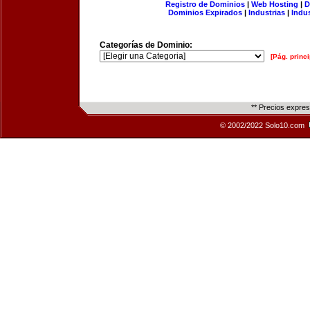
Registro de Dominios
|
Web Hosting
|
D
Dominios Expirados
|
Industrias
|
Indu
Categorías de Dominio:
[Pág. princi
** Precios expre
© 2002/2022 Solo10.com