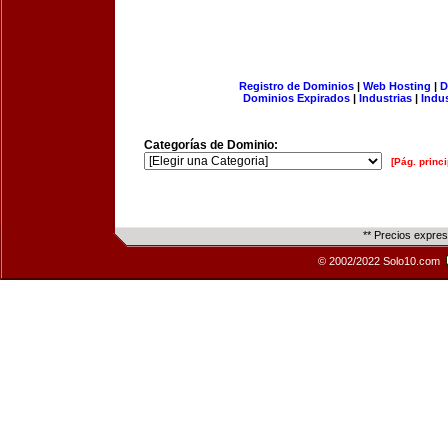
Registro de Dominios
|
Web Hosting
|
D
Dominios Expirados
|
Industrias
|
Indu
Categorías de Dominio:
[Pág. princi
** Precios expre
© 2002/2022 Solo10.com