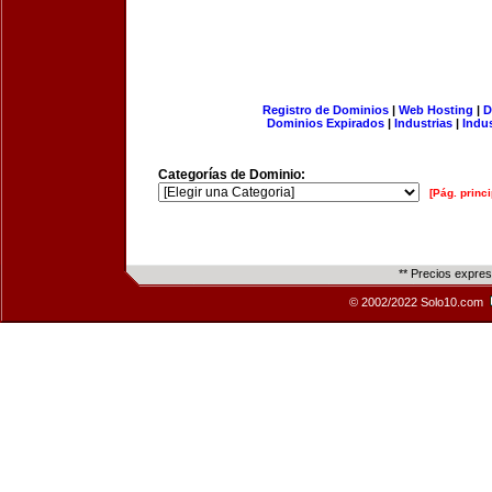
Registro de Dominios
|
Web Hosting
|
D
Dominios Expirados
|
Industrias
|
Indu
Categorías de Dominio:
[Pág. princi
** Precios expre
© 2002/2022 Solo10.com