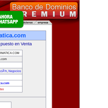
atica.com
 puesto en Venta
RMATICA.COM
a.com
aciÃ³n
,
Negocios
ica.com
tas