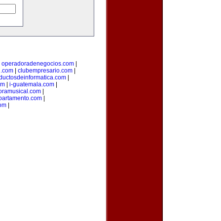
|
operadoradenegocios.com
|
g.com
|
clubempresario.com
|
ductosdeinformatica.com
|
om
|
i-guatemala.com
|
oramusical.com
|
partamento.com
|
com
|