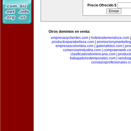
Precio Ofrecido $
Otros dominios en venta:
empresasyclientes.com
|
hotelesdemendoza.com
productosparabelleza.com
|
promocionymarketin
empresascolombia.com
|
galeriafotos.com
|
pro
comercioeindustria.com
|
compraenweb.c
clasificadosdominicana.com
|
product
trabajadorestemporales.com
|
vendoa
consejosprofesionales.