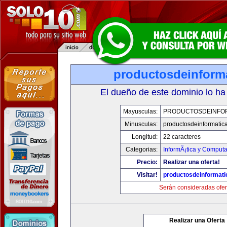
productosdeinform
El dueño de este dominio lo ha
Mayusculas:
PRODUCTOSDEINFO
Minusculas:
productosdeinformatic
Longitud:
22 caracteres
Categorias:
InformÃ¡tica y Comput
Precio:
Realizar una oferta!
Visitar!
productosdeinformat
Serán consideradas ofer
Realizar una Oferta