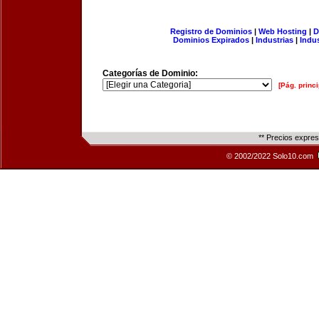
Registro de Dominios
|
Web Hosting
|
D
Dominios Expirados
|
Industrias
|
Indu
Categorías de Dominio:
[Pág. princi
** Precios expre
© 2002/2022 Solo10.com