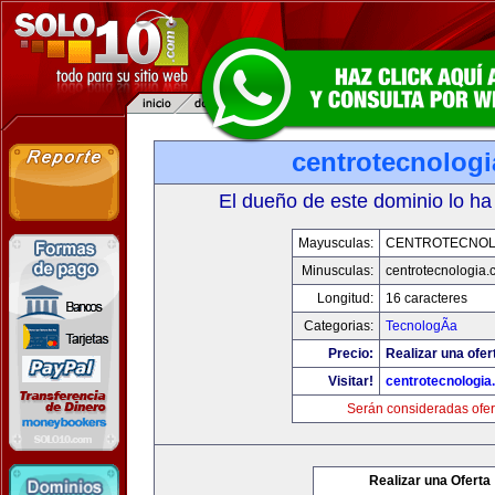
centrotecnolog
El dueño de este dominio lo ha
Mayusculas:
CENTROTECNOL
Minusculas:
centrotecnologia.
Longitud:
16 caracteres
Categorias:
TecnologÃ­a
Precio:
Realizar una ofer
Visitar!
centrotecnologia
Serán consideradas ofer
Realizar una Oferta