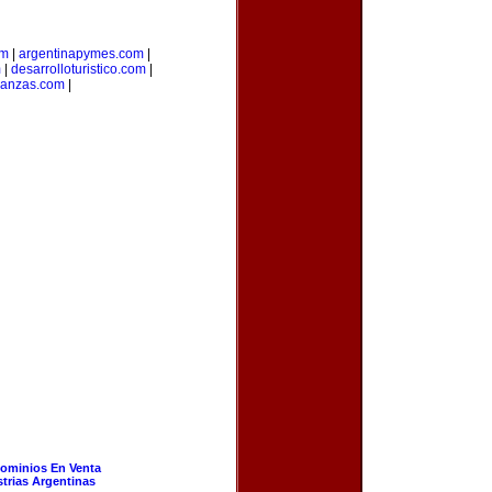
om
|
argentinapymes.com
|
m
|
desarrolloturistico.com
|
nanzas.com
|
ominios En Venta
strias Argentinas