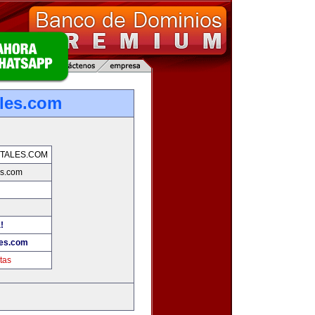
les.com
TALES.COM
es.com
!
les.com
tas