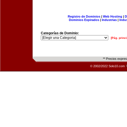
Registro de Dominios
|
Web Hosting
|
D
Dominios Expirados
|
Industrias
|
Indu
Categorías de Dominio:
[Pág. princi
** Precios expre
© 2002/2022 Solo10.com