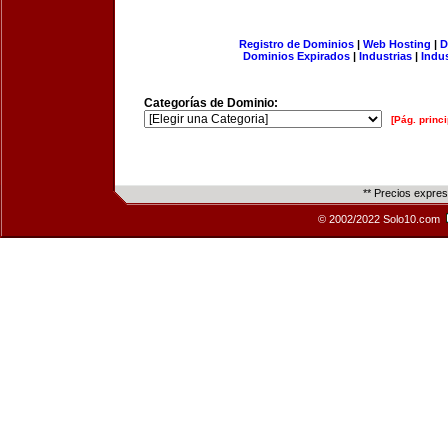
Registro de Dominios
|
Web Hosting
|
D
Dominios Expirados
|
Industrias
|
Indu
Categorías de Dominio:
[Pág. princi
** Precios expre
© 2002/2022 Solo10.com