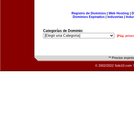
Registro de Dominios
|
Web Hosting
|
D
Dominios Expirados
|
Industrias
|
Indu
Categorías de Dominio:
[Pág. princi
** Precios expre
© 2002/2022 Solo10.com