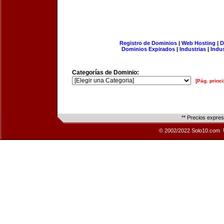
Registro de Dominios
|
Web Hosting
|
D
Dominios Expirados
|
Industrias
|
Indu
Categorías de Dominio:
[Pág. princi
** Precios expre
© 2002/2022 Solo10.com