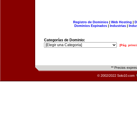
Registro de Dominios
|
Web Hosting
|
D
Dominios Expirados
|
Industrias
|
Indu
Categorías de Dominio:
[Pág. princi
** Precios expre
© 2002/2022 Solo10.com