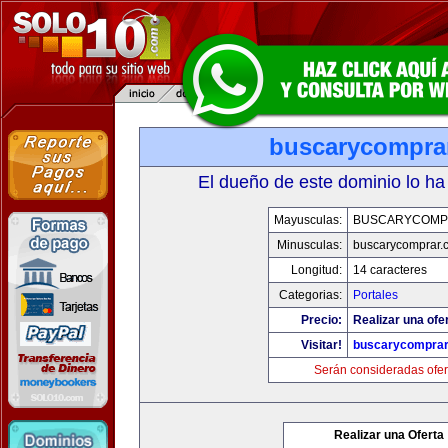
buscarycompra
El dueño de este dominio lo ha
Mayusculas:
BUSCARYCOMP
Minusculas:
buscarycomprar.
Longitud:
14 caracteres
Categorias:
Portales
Precio:
Realizar una ofer
Visitar!
buscarycompra
Serán consideradas ofer
Realizar una Oferta