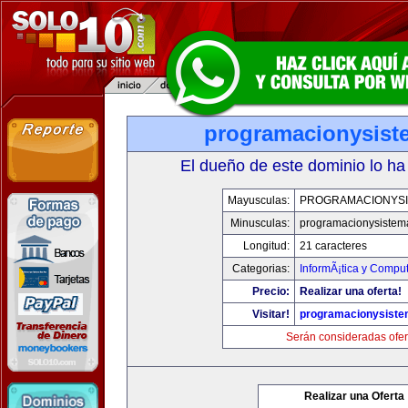
programacionysis
El dueño de este dominio lo ha
Mayusculas:
PROGRAMACIONYS
Minusculas:
programacionysistem
Longitud:
21 caracteres
Categorias:
InformÃ¡tica y Compu
Precio:
Realizar una oferta!
Visitar!
programacionysist
Serán consideradas ofer
Realizar una Oferta