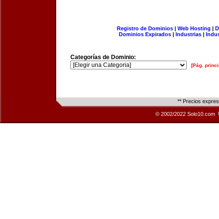
Registro de Dominios
|
Web Hosting
|
D
Dominios Expirados
|
Industrias
|
Indu
Categorías de Dominio:
[Pág. princi
** Precios expre
© 2002/2022 Solo10.com