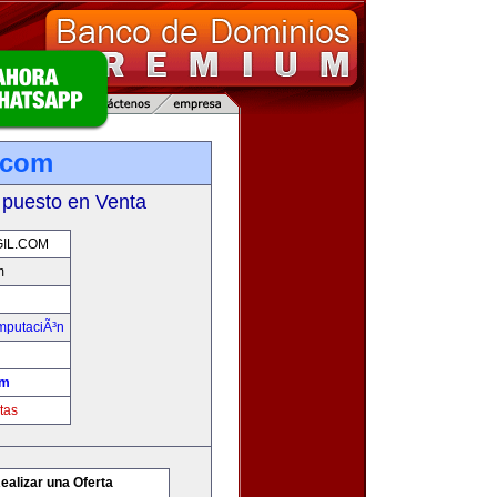
l.com
 puesto en Venta
IL.COM
m
omputaciÃ³n
om
tas
ealizar una Oferta