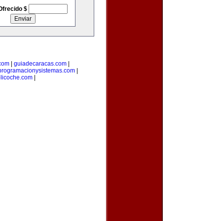
Ofrecido $
com
|
guiadecaracas.com
|
programacionysistemas.com
|
licoche.com
|