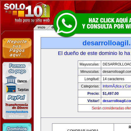
desarrolloagi
El dueño de este dominio lo ha
Mayusculas:
DESARROLLOAG
Minusculas:
desarrolloagil.co
Longitud:
14 caracteres
Categorias:
InformÃ¡tica y C
Precio:
$1,497.00
Visitar!
desarrolloagil.c
Serán consideradas ofer
R