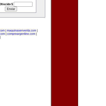
Ofrecido $
.com
|
maquinasenventa.com
|
.com
|
compreargentino.com
|
|