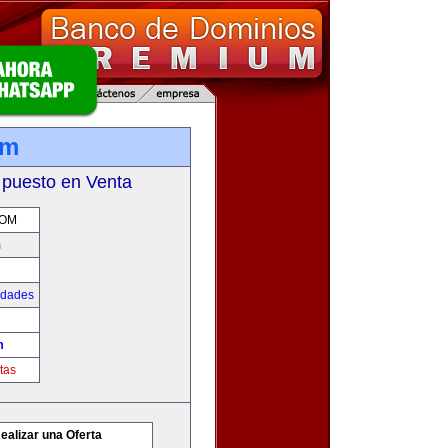
om
 puesto en Venta
COM
m
udades
m
tas
ealizar una Oferta