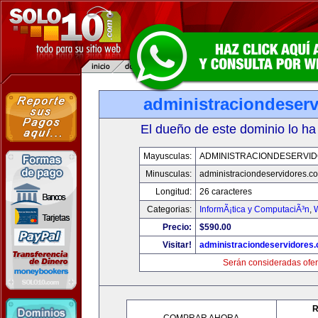
administraciondeser
El dueño de este dominio lo ha
Mayusculas:
ADMINISTRACIONDESERVI
Minusculas:
administraciondeservidores.c
Longitud:
26 caracteres
Categorias:
InformÃ¡tica y ComputaciÃ³n
,
Precio:
$590.00
Visitar!
administraciondeservidores
Serán consideradas ofer
R