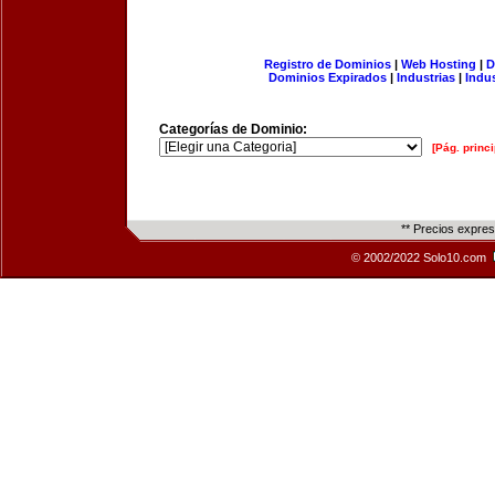
Registro de Dominios
|
Web Hosting
|
D
Dominios Expirados
|
Industrias
|
Indu
Categorías de Dominio:
[Pág. princi
** Precios expre
© 2002/2022 Solo10.com