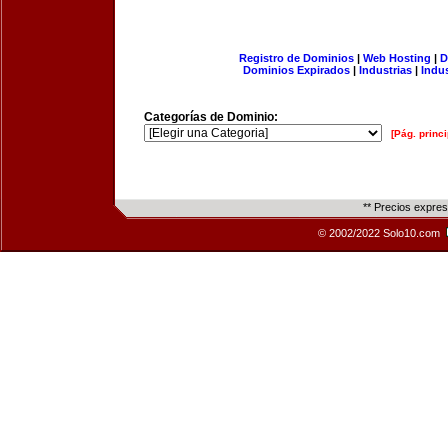
Registro de Dominios
|
Web Hosting
|
D
Dominios Expirados
|
Industrias
|
Indu
Categorías de Dominio:
[Pág. princi
** Precios expre
© 2002/2022 Solo10.com