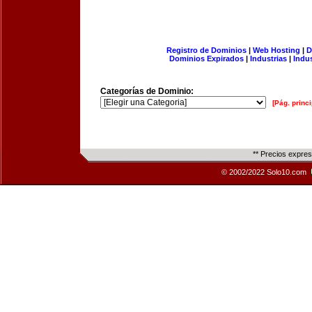
Registro de Dominios
|
Web Hosting
|
D
Dominios Expirados
|
Industrias
|
Indu
Categorías de Dominio:
[Pág. princi
** Precios expre
© 2002/2022 Solo10.com