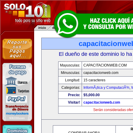
capacitacionwe
El dueño de este dominio lo ha
Mayusculas:
CAPACITACIONWEB.COM
Minusculas:
capacitacionweb.com
Longitud:
15 caracteres
Categorias:
InformÃ¡tica y ComputaciÃ³n
,
Precio:
$5,000.00
Visitar!
capacitacionweb.com
Serán consideradas ofer
R