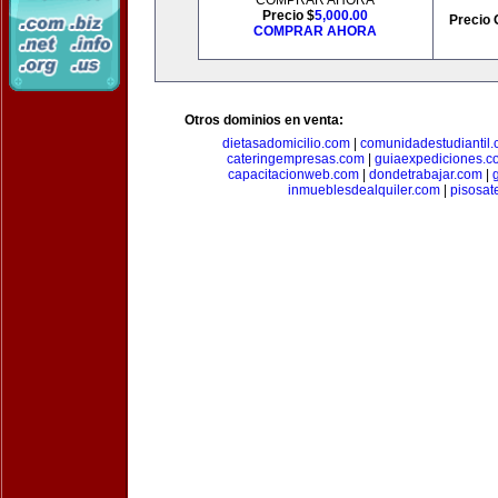
COMPRAR AHORA
Precio $
5,000.00
Precio 
COMPRAR AHORA
Otros dominios en venta:
dietasadomicilio.com
|
comunidadestudiantil
cateringempresas.com
|
guiaexpediciones.c
capacitacionweb.com
|
dondetrabajar.com
|
inmueblesdealquiler.com
|
pisosat