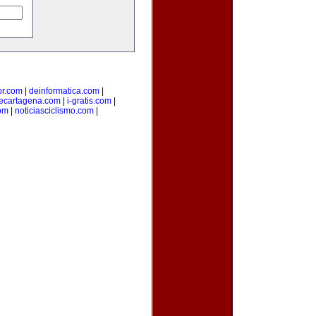
ior.com
|
deinformatica.com
|
ecartagena.com
|
i-gratis.com
|
om
|
noticiasciclismo.com
|