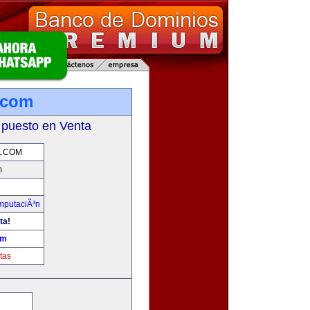
.com
 puesto en Venta
A.COM
m
omputaciÃ³n
ta!
om
tas