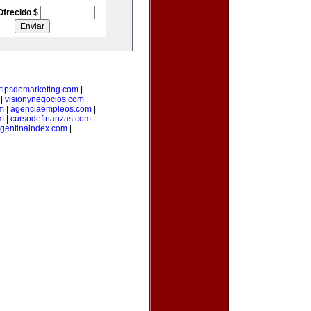
Ofrecido $
tipsdemarketing.com
|
|
visionynegocios.com
|
om
|
agenciaempleos.com
|
m
|
cursodefinanzas.com
|
rgentinaindex.com
|