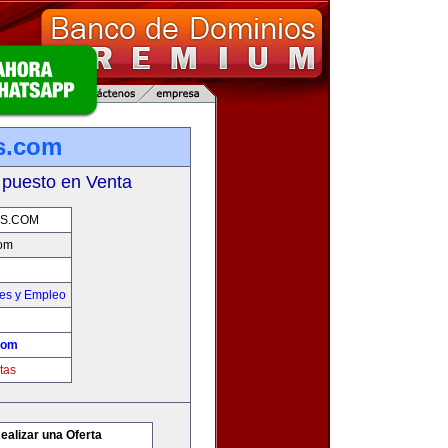
s.com
 puesto en Venta
S.COM
om
nes y Empleo
com
tas
ealizar una Oferta