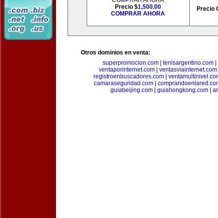
COMPRAR AHORA
Precio $
1,500.00
Precio 
COMPRAR AHORA
Otros dominios en venta:
superpromocion.com
|
tenisargentino.com
|
ventaporinternet.com
|
ventasviainternet.com
registroenbuscadores.com
|
ventamultinivel.c
camaraseguridad.com
|
comprandoenlared.co
guiabeijing.com
|
guiahongkong.com
|
a