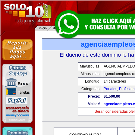
agenciaempleo
El dueño de este dominio lo ha
Mayusculas:
AGENCIAEMPLEO
Minusculas:
agenciaempleos.c
Longitud:
14 caracteres
Categorias:
Portales
,
Profesio
Precio:
$1,500.00
Visitar!
agenciaempleos.
Serán consideradas ofer
R