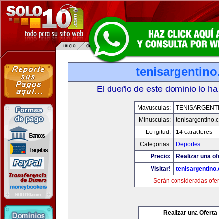
tenisargentin
El dueño de este dominio lo ha
Mayusculas:
TENISARGENT
Minusculas:
tenisargentino.
Longitud:
14 caracteres
Categorias:
Deportes
Precio:
Realizar una of
Visitar!
tenisargentino
Serán consideradas ofer
Realizar una Oferta