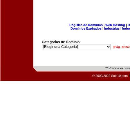
Registro de Dominios
|
Web Hosting
|
D
Dominios Expirados
|
Industrias
|
Indu
Categorías de Dominio:
[Pág. princi
** Precios expre
© 2002/2022 Solo10.com