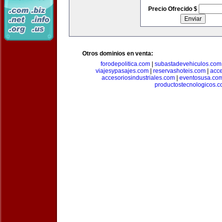
Precio Ofrecido $
Otros dominios en venta:
forodepolitica.com
|
subastadevehiculos.com
viajesypasajes.com
|
reservashoteis.com
|
acc
accesoriosindustriales.com
|
eventosusa.co
productostecnologicos.