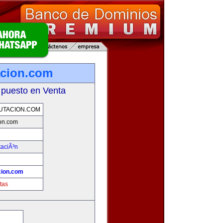
acion.com
 puesto en Venta
UTACION.COM
on.com
taciÃ³n
cion.com
tas