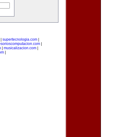
|
supertecnologia.com
|
esorioscomputacion.com
|
m
|
musicalizacion.com
|
com
|