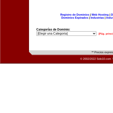
Registro de Dominios
|
Web Hosting
|
D
Dominios Expirados
|
Industrias
|
Indu
Categorías de Dominio:
[Pág. princi
** Precios expre
© 2002/2022 Solo10.com