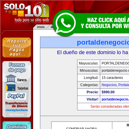
portaldenegoci
El dueño de este dominio lo ha
Mayusculas:
PORTALDENEG
Minusculas:
portaldenegocio
Longitud:
15 caracteres
Categorias:
Negocios
,
Portal
Precio:
$990.00
Visitar!
portaldenegocio
Serán consideradas ofer
R