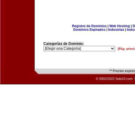
Registro de Dominios
|
Web Hosting
|
D
Dominios Expirados
|
Industrias
|
Indu
Categorías de Dominio:
[Pág. princi
** Precios expre
© 2002/2022 Solo10.com