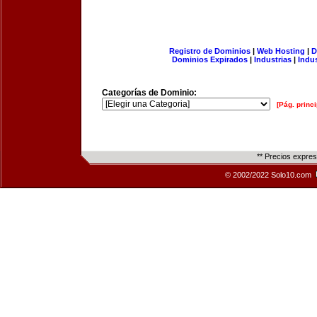
Registro de Dominios
|
Web Hosting
|
D
Dominios Expirados
|
Industrias
|
Indu
Categorías de Dominio:
[Pág. princi
** Precios expre
© 2002/2022 Solo10.com