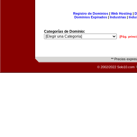
Registro de Dominios
|
Web Hosting
|
D
Dominios Expirados
|
Industrias
|
Indu
Categorías de Dominio:
[Pág. princi
** Precios expre
© 2002/2022 Solo10.com