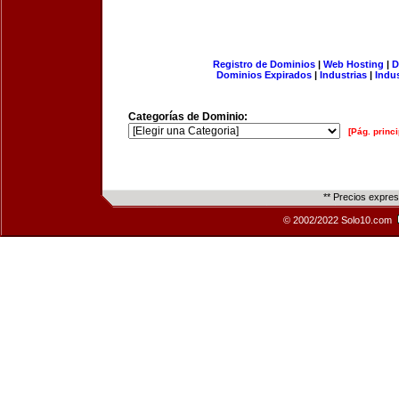
Registro de Dominios
|
Web Hosting
|
D
Dominios Expirados
|
Industrias
|
Indu
Categorías de Dominio:
[Pág. princi
** Precios expre
© 2002/2022 Solo10.com