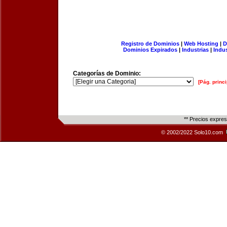
Registro de Dominios
|
Web Hosting
|
D
Dominios Expirados
|
Industrias
|
Indu
Categorías de Dominio:
[Pág. princi
** Precios expre
© 2002/2022 Solo10.com