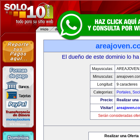
areajoven.c
El dueño de este dominio lo ha
Mayusculas:
AREAJOVEN
Minusculas:
areajoven.co
Longitud:
9 caracteres
Categorias:
Portales
,
Soc
Precio:
Realizar una 
Visitar!
areajoven.c
Serán consideradas ofer
Realizar una Oferta